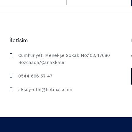
İletişim
Cumhuriyet, Menekşe Sokak No:103, 17680
Bozcaada/Çanakkale
0544 666 57 47
aksoy-otel@hotmail.com